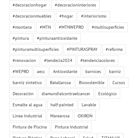
#decoracionhogar
#decoracioninteriores
#decoracionmuebles
#hogar
#interiorismo
#montana
#MTN
#MTNWEPRO
#multisuperficies
#pintura
#pinturaantioxidante
#pinturamultisuperficies
#PINTURASPRAY
#reforma
#renovacion
#tendecia2024
#tendenciacolores
#WEPRO
aecc
Antioxidante
barnices
barniz
barniz sintetico
Batallarosa
Biosostenible
Cursos
Decoración
diamundialcontraelcancer
Ecológico
Esmalte al agua
half-painted
Lavable
Línea Industrial
Marearosa
OXIRON
Pintura de Piscina
Pintura Industrial
Pintura Plástica
Ropa Laboral
Salud
TITANLUX