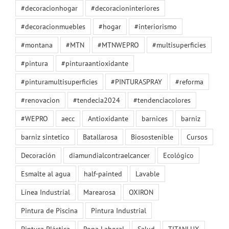
#decoracionhogar
#decoracioninteriores
#decoracionmuebles
#hogar
#interiorismo
#montana
#MTN
#MTNWEPRO
#multisuperficies
#pintura
#pinturaantioxidante
#pinturamultisuperficies
#PINTURASPRAY
#reforma
#renovacion
#tendecia2024
#tendenciacolores
#WEPRO
aecc
Antioxidante
barnices
barniz
barniz sintetico
Batallarosa
Biosostenible
Cursos
Decoración
diamundialcontraelcancer
Ecológico
Esmalte al agua
half-painted
Lavable
Línea Industrial
Marearosa
OXIRON
Pintura de Piscina
Pintura Industrial
Pintura Plástica
Ropa Laboral
Salud
TITANLUX