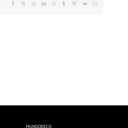
Facebook
X
Reddit
LinkedIn
WhatsApp
Tumblr
Pinterest
Vk
Correo
electrónico
MUNDODECO