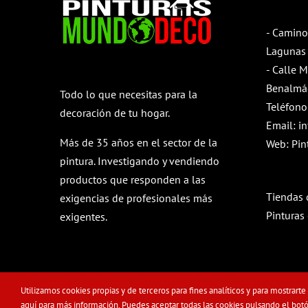
- Camino
Lagunas 
- Calle 
Benalmá
Todo lo que necesitas para la
Teléfono
decoración de tu hogar.
Email:
i
Más de 35 años en el sector de la
Web:
Pin
pintura. Investigando y vendiendo
productos que responden a las
Tiendas 
exigencias de profesionales más
Pinturas
exigentes.
Utilizamos cookies propias y de terceros para fines analíticos y para mostrarte
© Copyright -
2026 | Pinturas MundoDeco | Todos los Derechos Res
aquí
para más información. Puedes aceptar todas las cookies pulsando el botón