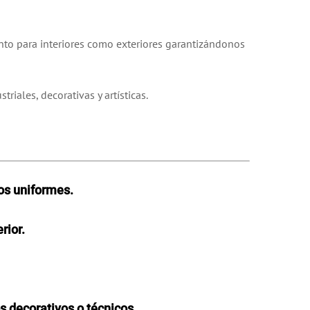
anto para interiores como exteriores garantizándonos
iales, decorativas y artísticas.
dos uniformes.
rior.
s decorativos o técnicos.