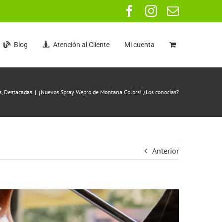
Facebook
Instagram
Correo
electrón
Blog
Atención al Cliente
Mi cuenta
s
Destacadas
¡Nuevos Spray Wepro de Montana Colors! ¿Los conocías?
Anterior