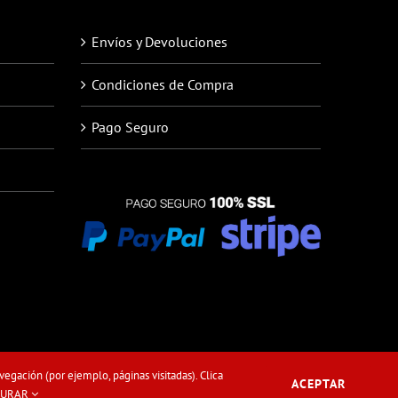
Envíos y Devoluciones
Condiciones de Compra
Pago Seguro
vegación (por ejemplo, páginas visitadas). Clica
ACEPTAR
Facebook
Instagram
Correo
GURAR