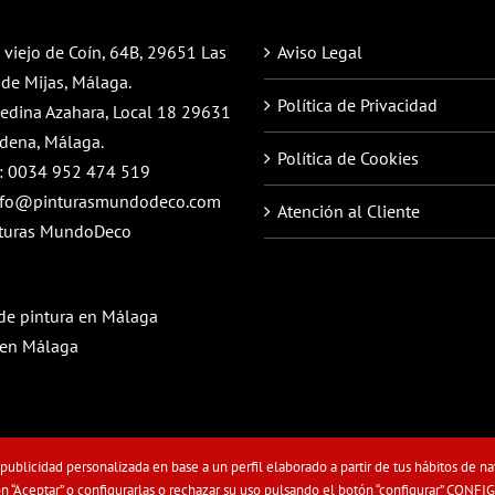
 viejo de Coín, 64B, 29651 Las
Aviso Legal
de Mijas, Málaga.
Política de Privacidad
Medina Azahara, Local 18 29631
dena, Málaga.
Política de Cookies
:
0034 952 474 519
nfo@pinturasmundodeco.com
Atención al Cliente
turas MundoDeco
de pintura en Málaga
 en Málaga
 publicidad personalizada en base a un perfil elaborado a partir de tus hábitos de na
ervados | Desarrollo Web -
JDG Estudio
 “Aceptar” o configurarlas o rechazar su uso pulsando el botón “configurar”
CONFI