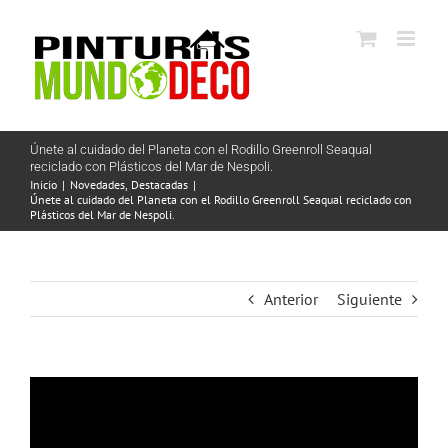
Saltar
al
contenido
Únete al cuidado del Planeta con el Rodillo Greenroll Seaqual
reciclado con Plásticos del Mar de Nespoli.
Inicio
Novedades
Destacadas
Únete al cuidado del Planeta con el Rodillo Greenroll Seaqual reciclado con
Plásticos del Mar de Nespoli.
Anterior
Siguiente