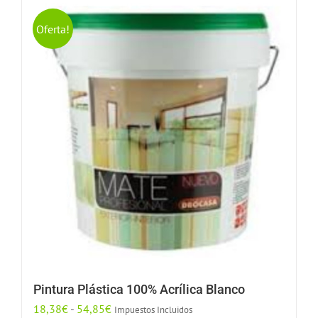
tiene
hasta
múltiples
55,93€
Oferta!
variantes.
Las
opciones
se
pueden
elegir
en
la
página
de
producto
Pintura Plástica 100% Acrílica Blanco
Rango
18,38
€
-
54,85
€
Impuestos Incluidos