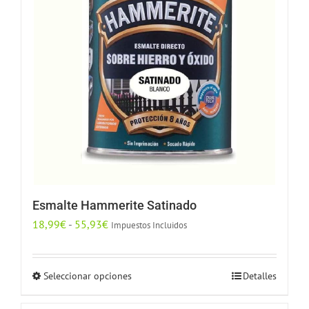
Esmalte Hammerite Satinado
Rango
18,99
€
-
55,93
€
Impuestos Incluidos
de
precios:
Seleccionar opciones
Detalles
Este
desde
producto
18,99€