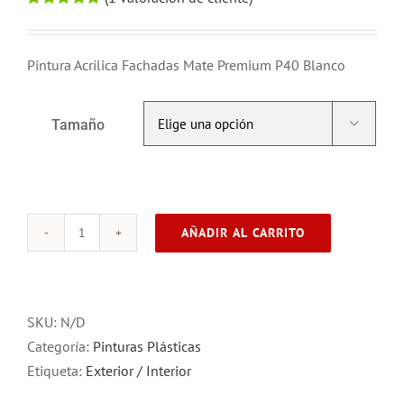
precios:
Valorado
1
con
5.00
de 5
desde
en base a
8,51€
valoración de
Pintura Acrílica Fachadas Mate Premium P40 Blanco
un cliente
hasta
66,27€
Tamaño

AÑADIR AL CARRITO
Pintura
Acrílica
Fachadas
P40
SKU:
N/D
Blanco
Categoría:
Pinturas Plásticas
cantidad
Etiqueta:
Exterior / Interior