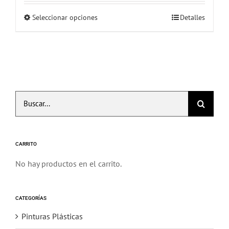
precios:
Seleccionar opciones
Detalles
Este
desde
producto
3,66€
tiene
hasta
múltiples
11,76€
variantes.
Las
Buscar:
opciones
se
pueden
elegir
CARRITO
en
No hay productos en el carrito.
la
página
de
CATEGORÍAS
producto
Pinturas Plásticas