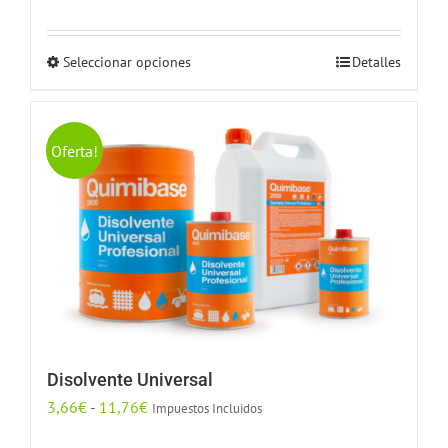
de
precios:
Seleccionar opciones
Detalles
Este
desde
producto
18,38€
tiene
hasta
múltiples
54,85€
Oferta!
variantes.
Las
opciones
se
pueden
elegir
en
la
Disolvente Universal
página
Rango
3,66
€
-
11,76
€
Impuestos Incluidos
de
de
producto