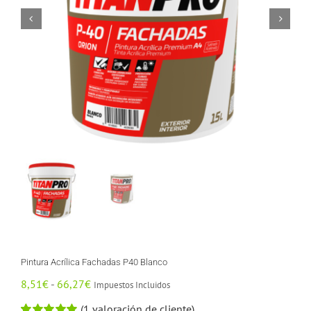
Pintura Acrílica Fachadas P40 Blanco
Rango
8,51
€
-
66,27
€
Impuestos Incluidos
de
(
1
valoración de cliente)