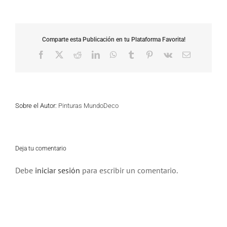
Comparte esta Publicación en tu Plataforma Favorita!
Facebook
X
Reddit
LinkedIn
WhatsApp
Tumblr
Pinterest
Vk
Correo
electrónico
Sobre el Autor:
Pinturas MundoDeco
Deja tu comentario
Debe
iniciar sesión
para escribir un comentario.