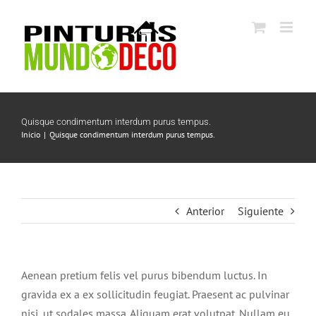
Saltar
al
contenido
Quisque condimentum interdum purus tempus.
Inicio
Quisque condimentum interdum purus tempus.
Anterior
Siguiente
Aenean pretium felis vel purus bibendum luctus. In
gravida ex a ex sollicitudin feugiat. Praesent ac pulvinar
nisi, ut sodales massa. Aliquam erat volutpat. Nullam eu