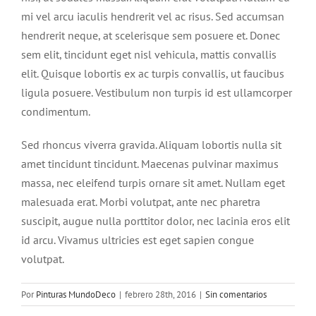
mi vel arcu iaculis hendrerit vel ac risus. Sed accumsan
hendrerit neque, at scelerisque sem posuere et. Donec
sem elit, tincidunt eget nisl vehicula, mattis convallis
elit. Quisque lobortis ex ac turpis convallis, ut faucibus
ligula posuere. Vestibulum non turpis id est ullamcorper
condimentum.
Sed rhoncus viverra gravida. Aliquam lobortis nulla sit
amet tincidunt tincidunt. Maecenas pulvinar maximus
massa, nec eleifend turpis ornare sit amet. Nullam eget
malesuada erat. Morbi volutpat, ante nec pharetra
suscipit, augue nulla porttitor dolor, nec lacinia eros elit
id arcu. Vivamus ultricies est eget sapien congue
volutpat.
Por
Pinturas MundoDeco
|
febrero 28th, 2016
|
Sin comentarios