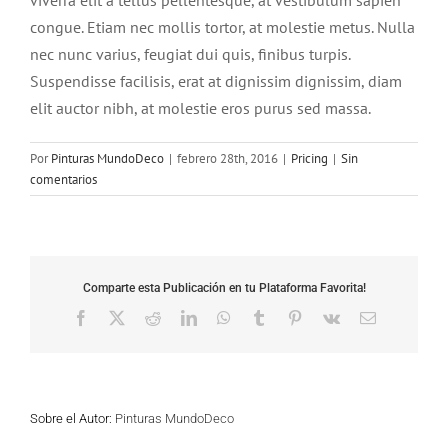
viverra elit a tellus pellentesque, at vestibulum sapien
congue. Etiam nec mollis tortor, at molestie metus. Nulla
nec nunc varius, feugiat dui quis, finibus turpis.
Suspendisse facilisis, erat at dignissim dignissim, diam
elit auctor nibh, at molestie eros purus sed massa.
Por
Pinturas MundoDeco
|
febrero 28th, 2016
|
Pricing
|
Sin
comentarios
Comparte esta Publicación en tu Plataforma Favorita!
Facebook
X
Reddit
LinkedIn
WhatsApp
Tumblr
Pinterest
Vk
Correo
electrónico
Sobre el Autor:
Pinturas MundoDeco