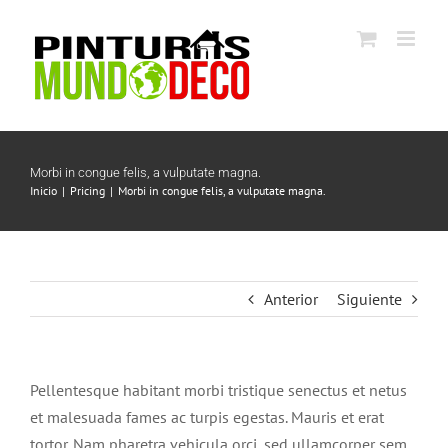
Saltar
al
contenido
Morbi in congue felis, a vulputate magna.
Inicio
Pricing
Morbi in congue felis, a vulputate magna.
Anterior
Siguiente
Pellentesque habitant morbi tristique senectus et netus
et malesuada fames ac turpis egestas. Mauris et erat
tortor. Nam pharetra vehicula orci, sed ullamcorper sem