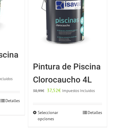
scina
Pintura de Piscina
Clorocaucho 4L
ncluidos
El
El
37,52
€
Impuestos Incluidos
38,99
€
precio
precio
Detalles
original
actual
to
Seleccionar
Detalles
Este
era:
es:
opciones
producto
38,99€.
37,52€.
es
tiene