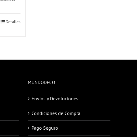
Detalles
to
es
s.
es
MUNDODECO
Envíos y Devoluciones
Condiciones de Compra
Pago Seguro