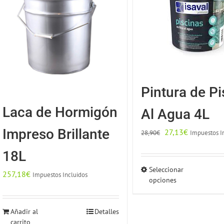
Pintura de Pi
Laca de Hormigón
Al Agua 4L
Impreso Brillante
El
El
27,13
€
Impuestos I
28,90
€
precio
precio
18L
original
actual
Seleccionar
Este
era:
es:
257,18
€
Impuestos Incluidos
opciones
produc
28,90€.
27,13€.
tiene
múltipl
Añadir al
Detalles
carrito