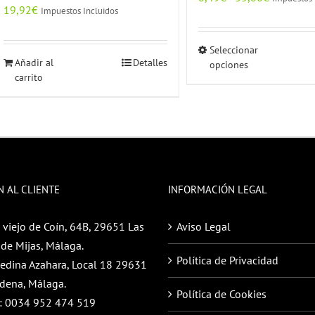
19,92
€
Impuestos Incluidos
de
precios:
Seleccionar
Este
desde
Añadir al
Detalles
opciones
produc
8,49€
carrito
tiene
hasta
múltipl
35,86€
variante
Las
opcion
se
N AL CLIENTE
INFORMACIÓN LEGAL
pueden
elegir
 viejo de Coín, 64B, 29651 Las
Aviso Legal
en
de Mijas, Málaga.
Política de Privacidad
la
Medina Azahara, Local 18 29631
página
dena, Málaga.
Política de Cookies
de
:
0034 952 474 519