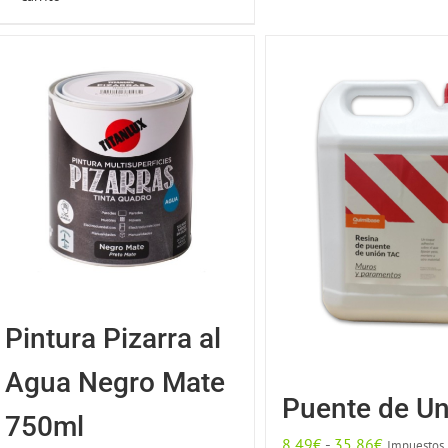
variante
Las
opcion
se
pueden
elegir
en
la
página
de
produc
Pintura Pizarra al
Agua Negro Mate
Puente de Un
750ml
Rango
8,49
€
-
35,86
€
Impuestos 