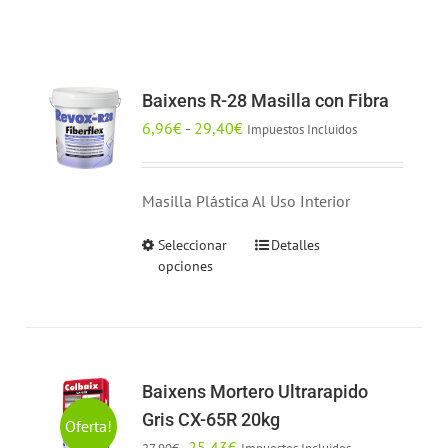
Baixens R-28 Masilla con Fibra
Rango
6,96
€
-
29,40
€
Impuestos Incluidos
de
precios:
Masilla Plástica Al Uso Interior
desde
6,96€
Seleccionar
Detalles
Este
hasta
opciones
producto
29,40€
tiene
múltiples
variantes.
Las
Baixens Mortero Ultrarapido
opciones
Gris CX-65R 20kg
Oferta!
se
El
El
25,43
€