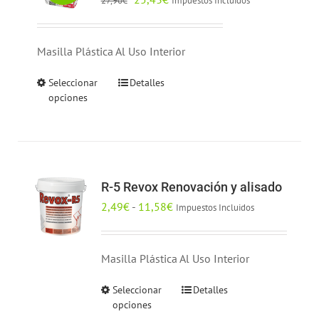
Impuestos Incluidos
27,90
€
pueden
precio
precio
elegir
original
actual
en
Masilla Plástica Al Uso Interior
era:
es:
la
27,90€.
25,43€.
Seleccionar
Detalles
Este
página
opciones
producto
de
tiene
producto
múltiples
variantes.
Las
R-5 Revox Renovación y alisado
opciones
Rango
2,49
€
-
11,58
€
Impuestos Incluidos
se
de
pueden
precios:
elegir
Masilla Plástica Al Uso Interior
desde
en
2,49€
Seleccionar
Detalles
Este
la
hasta
opciones
producto
página