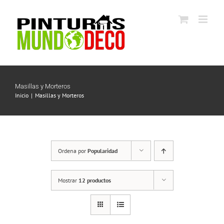
Saltar
al
contenido
Masillas y Morteros
Inicio
Masillas y Morteros
Ordena por
Popularidad
Mostrar
12 productos