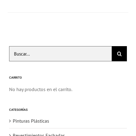
11,58€
tiene
de
múltiples
producto
variantes.
Las
opciones
se
Buscar:
pueden
elegir
en
la
CARRITO
página
No hay productos en el carrito.
de
producto
CATEGORÍAS
Pinturas Plásticas
Revestimientos Fachadas