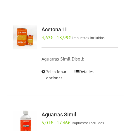
Acetona 1L
Rango
4,62
€
-
18,99
€
Impuestos Incluidos
de
precios:
Aguarras Simil Disolb
desde
4,62€
Seleccionar
Detalles
Este
hasta
opciones
producto
18,99€
tiene
múltiples
variantes.
Las
Aguarras Simil
opciones
Rango
5,01
€
-
17,46
€
Impuestos Incluidos
se
de