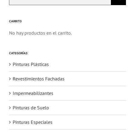
elegir
en
la
CARRITO
página
No hay productos en el carrito.
de
producto
CATEGORÍAS
Pinturas Plásticas
Revestimientos Fachadas
Impermeabilizantes
Pinturas de Suelo
Pinturas Especiales