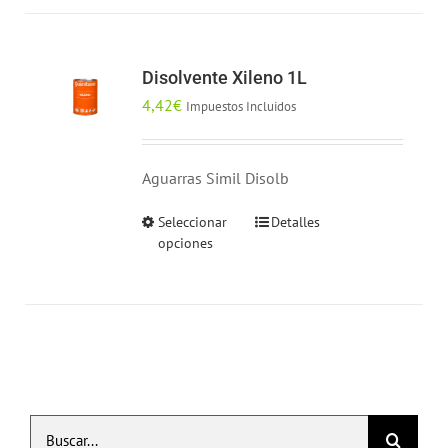
múltiples
producto
variantes.
Las
Disolvente Xileno 1L
opciones
4,42
€
Impuestos Incluidos
se
pueden
elegir
Aguarras Simil Disolb
en
Seleccionar
Detalles
Este
la
opciones
producto
página
tiene
de
múltiples
producto
variantes.
Las
opciones
se
Buscar:
pueden