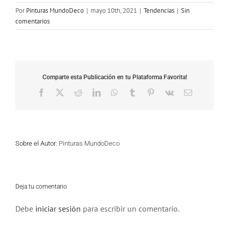
Por
Pinturas MundoDeco
|
mayo 10th, 2021
|
Tendencias
|
Sin
comentarios
Comparte esta Publicación en tu Plataforma Favorita!
Facebook
X
Reddit
LinkedIn
WhatsApp
Tumblr
Pinterest
Vk
Correo
electrónico
Sobre el Autor:
Pinturas MundoDeco
Deja tu comentario
Debe
iniciar sesión
para escribir un comentario.