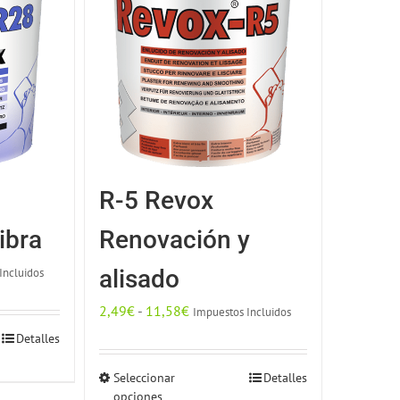
8
R-5 Revox
ibra
Renovación y
Incluidos
alisado
Rango
2,49
€
-
11,58
€
Impuestos Incluidos
de
Detalles
precios:
to
Seleccionar
Detalles
Este
desde
opciones