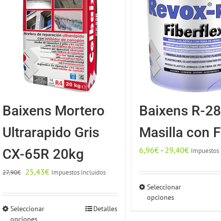
Baixens Mortero
Baixens R-2
Ultrarapido Gris
Masilla con F
Rango
6,96
€
-
29,40
€
CX-65R 20kg
Impuestos 
de
El
El
25,43
€
Impuestos Incluidos
27,90
€
precios:
precio
precio
Seleccionar
Este
desde
original
actual
opciones
produc
6,96€
Seleccionar
Detalles
Este
era:
es:
tiene
hasta
opciones