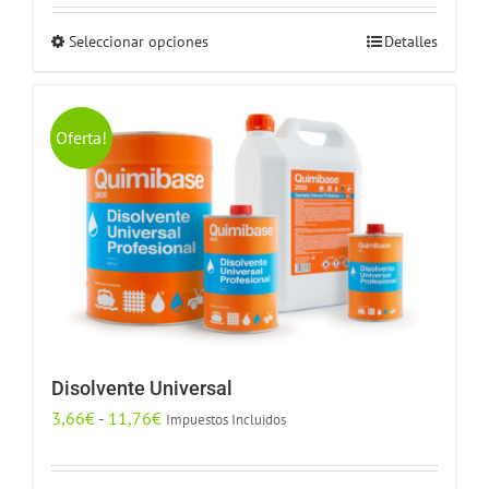
Seleccionar opciones
Detalles
Este
producto
tiene
múltiples
Oferta!
variantes.
Las
opciones
se
pueden
elegir
en
la
Disolvente Universal
página
Rango
3,66
€
-
11,76
€
Impuestos Incluidos
de
de
producto
precios: