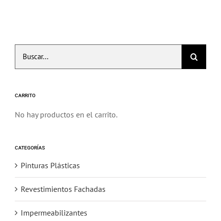
tiene
hasta
múltiples
18,99€
variantes.
Las
Buscar:
opciones
se
pueden
elegir
CARRITO
en
No hay productos en el carrito.
la
página
de
CATEGORÍAS
producto
Pinturas Plásticas
Revestimientos Fachadas
Impermeabilizantes