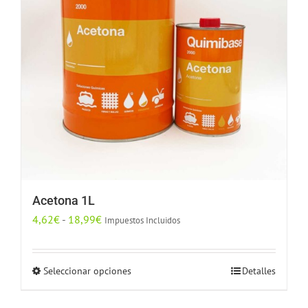
se
pueden
elegir
en
la
página
de
producto
Acetona 1L
Rango
4,62
€
-
18,99
€
Impuestos Incluidos
de
precios:
Seleccionar opciones
Detalles
Este
desde
producto
4,62€