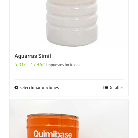
Aguarras Simil
Rango
5,01
€
-
17,46
€
Impuestos Incluidos
de
precios:
Seleccionar opciones
Detalles
Este
desde
producto
5,01€
tiene
hasta
múltiples
17,46€
variantes.
Las
opciones